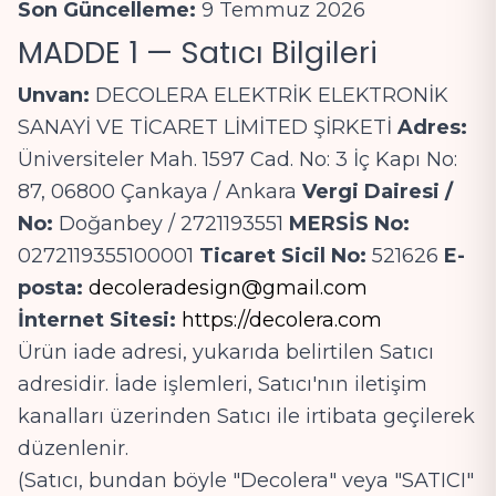
Son Güncelleme:
9 Temmuz 2026
MADDE 1 — Satıcı Bilgileri
Unvan:
DECOLERA ELEKTRİK ELEKTRONİK
SANAYİ VE TİCARET LİMİTED ŞİRKETİ
Adres:
Üniversiteler Mah. 1597 Cad. No: 3 İç Kapı No:
87, 06800 Çankaya / Ankara
Vergi Dairesi /
No:
Doğanbey / 2721193551
MERSİS No:
0272119355100001
Ticaret Sicil No:
521626
E-
posta:
decoleradesign@gmail.com
İnternet Sitesi:
https://decolera.com
Ürün iade adresi, yukarıda belirtilen Satıcı
adresidir. İade işlemleri, Satıcı'nın iletişim
kanalları üzerinden Satıcı ile irtibata geçilerek
düzenlenir.
(Satıcı, bundan böyle "Decolera" veya "SATICI"