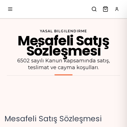
Skip to content
YASAL BILGILENDIRME
Mesafeli Satış
Sözleşmesi
6502 sayılı Kanun kapsamında satış,
teslimat ve cayma koşulları.
Mesafeli Satış Sözleşmesi